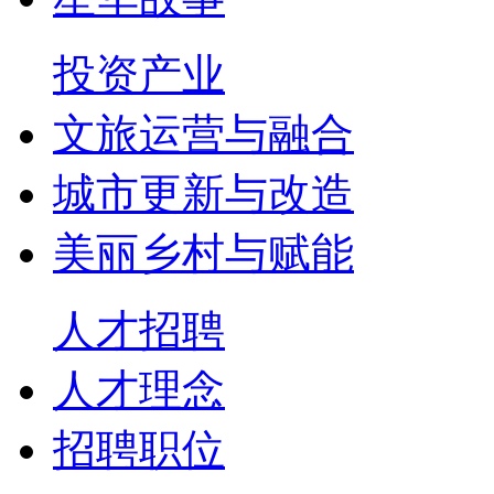
投资产业
文旅运营与融合
城市更新与改造
美丽乡村与赋能
人才招聘
人才理念
招聘职位