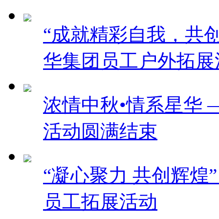
“成就精彩自我，共创
华集团员工户外拓展
浓情中秋•情系星华 
活动圆满结束
“凝心聚力 共创辉煌”
员工拓展活动