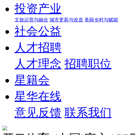
投资产业
文旅运营与融合
城市更新与改造
美丽乡村与赋能
社会公益
人才招聘
人才理念
招聘职位
星籍会
星华在线
意见反馈
联系我们