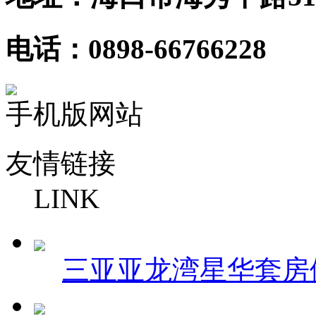
电话：0898-66766228
手机版网站
友情链接
LINK
三亚亚龙湾星华套房