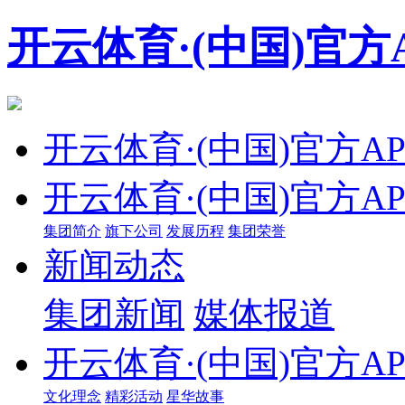
开云体育·(中国)官方
开云体育·(中国)官方A
开云体育·(中国)官方A
集团简介
旗下公司
发展历程
集团荣誉
新闻动态
集团新闻
媒体报道
开云体育·(中国)官方A
文化理念
精彩活动
星华故事