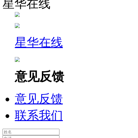
星华在线
星华在线
意见反馈
意见反馈
联系我们