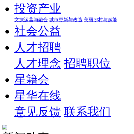
投资产业
文旅运营与融合
城市更新与改造
美丽乡村与赋能
社会公益
人才招聘
人才理念
招聘职位
星籍会
星华在线
意见反馈
联系我们