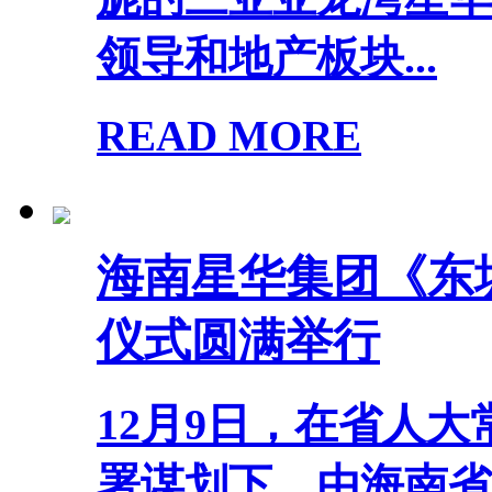
领导和地产板块...
READ MORE
海南星华集团《东
仪式圆满举行
12月9日，在省人
署谋划下，由海南省