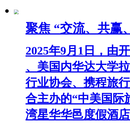
聚焦 “交流、共赢
2025年9月1日，由
、美国内华达大学拉
行业协会、携程旅行
合主办的“中美国际
湾星华华邑度假酒店盛