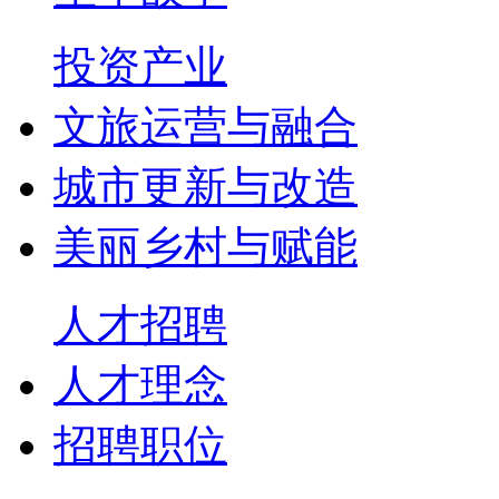
投资产业
文旅运营与融合
城市更新与改造
美丽乡村与赋能
人才招聘
人才理念
招聘职位