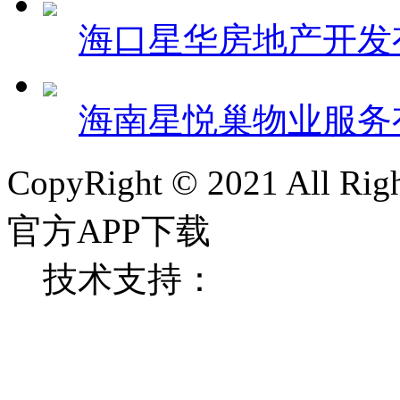
海口星华房地产开发
海南星悦巢物业服务
CopyRight © 2021 All 
官方APP下载
技术支持：