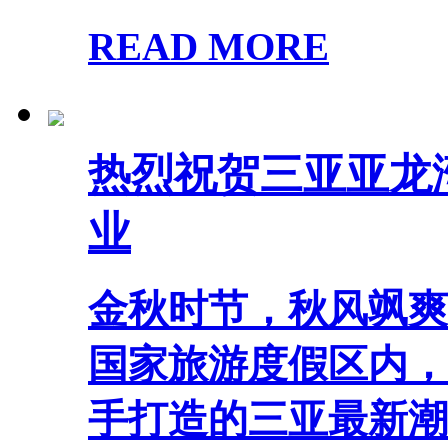
READ MORE
热烈祝贺三亚亚龙
业
金秋时节，秋风飒爽
国家旅游度假区内，
手打造的三亚最新潮