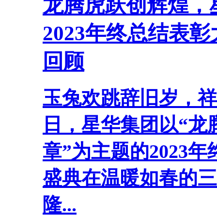
龙腾虎跃创辉煌，星
2023年终总结表彰
回顾
玉兔欢跳辞旧岁，祥龙
日，星华集团以“龙
章”为主题的2023
盛典在温暖如春的三
隆...