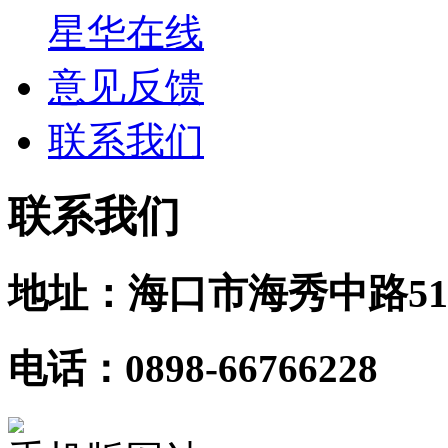
星华在线
意见反馈
联系我们
联系我们
地址：海口市海秀中路51
电话：0898-66766228