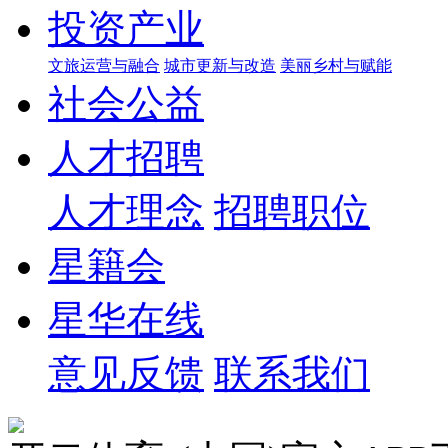
投资产业
文旅运营与融合
城市更新与改造
美丽乡村与赋能
社会公益
人才招聘
人才理念
招聘职位
星籍会
星华在线
意见反馈
联系我们