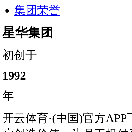
集团荣誉
星华集团
初创于
1992
年
开云体育·(中国)官方APP