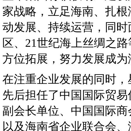
家战略，立足海南、扎根
动发展、持续运营，同时
区、21世纪海上丝绸之
方位拓展，努力发展成为
在注重企业发展的同时，
先后担任了中国国际贸易
副会长单位、中国国际商
以及海南省企业联合会、