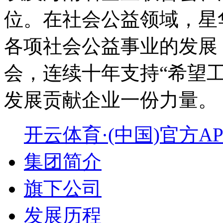
位。在社会公益领域，星
各项社会公益事业的发展
会，连续十年支持“希望
发展贡献企业一份力量。
开云体育·(中国)官方A
集团简介
旗下公司
发展历程