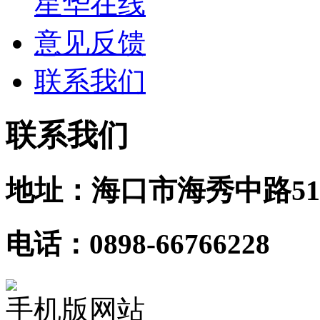
星华在线
意见反馈
联系我们
联系我们
地址：海口市海秀中路51
电话：0898-66766228
手机版网站