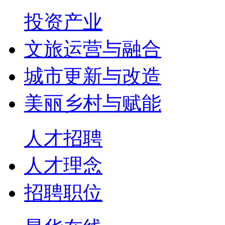
投资产业
文旅运营与融合
城市更新与改造
美丽乡村与赋能
人才招聘
人才理念
招聘职位