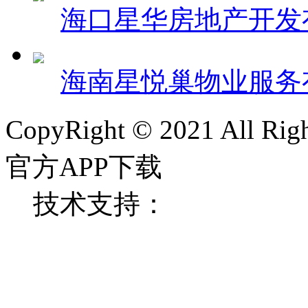
海口星华房地产开发
海南星悦巢物业服务
CopyRight © 2021 All 
官方APP下载
技术支持：