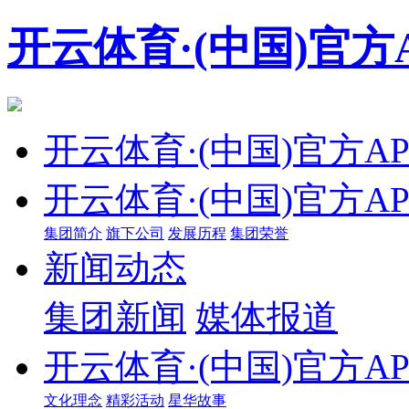
开云体育·(中国)官方
开云体育·(中国)官方A
开云体育·(中国)官方A
集团简介
旗下公司
发展历程
集团荣誉
新闻动态
集团新闻
媒体报道
开云体育·(中国)官方A
文化理念
精彩活动
星华故事