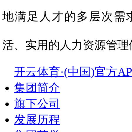
地满足人才的多层次需
活、实用的人力资源管理
开云体育·(中国)官方A
集团简介
旗下公司
发展历程