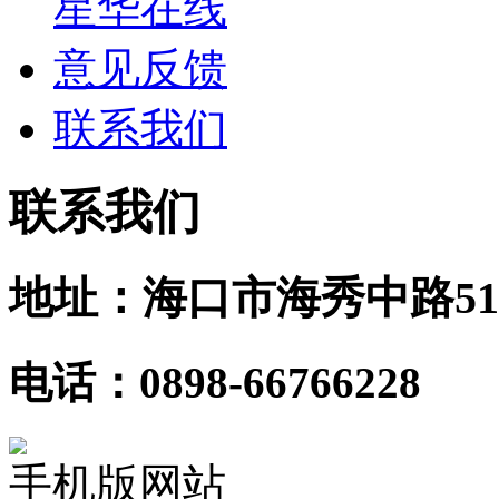
星华在线
意见反馈
联系我们
联系我们
地址：海口市海秀中路51
电话：0898-66766228
手机版网站