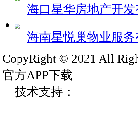
海口星华房地产开发
海南星悦巢物业服务
CopyRight © 2021 All 
官方APP下载
技术支持：