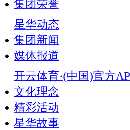
集团荣誉
星华动态
集团新闻
媒体报道
开云体育·(中国)官方A
文化理念
精彩活动
星华故事