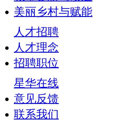
美丽乡村与赋能
人才招聘
人才理念
招聘职位
星华在线
意见反馈
联系我们