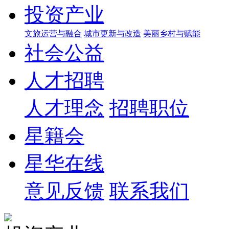
投资产业
文旅运营与融合
城市更新与改造
美丽乡村与赋能
社会公益
人才招聘
人才理念
招聘职位
星籍会
星华在线
意见反馈
联系我们