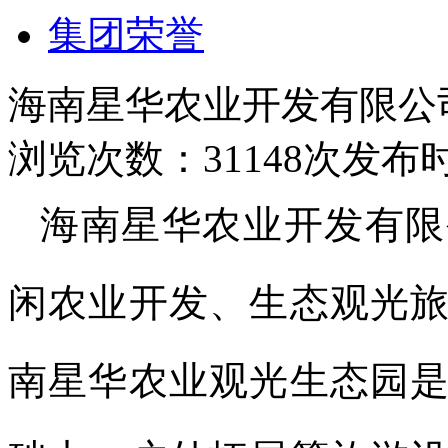
集团荣誉
海南星华农业开发有限公
浏览次数：31148次
发布时间
海南星华农业开发有限
闲农业开发、生态观光
南星华农业观光生态园