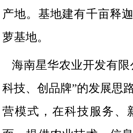
产地。基地建有千亩释
萝基地。
海南星华农业开发有限
科技、创品牌”的发展思路
营模式，在科技服务、