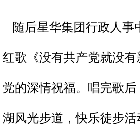
随后星华集团行政人事
红歌《没有共产党就没有
党的深情祝福。唱完歌后
湖风光步道，快乐徒步活