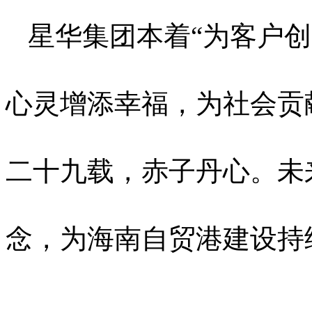
星华集团本着“为客户
心灵增添幸福，为社会贡
二十九载，赤子丹心。未
念，为海南自贸港建设持