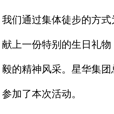
我们通过集体徒步的方式
献上一份特别的生日礼物
毅的精神风采。星华集团
参加了本次活动。