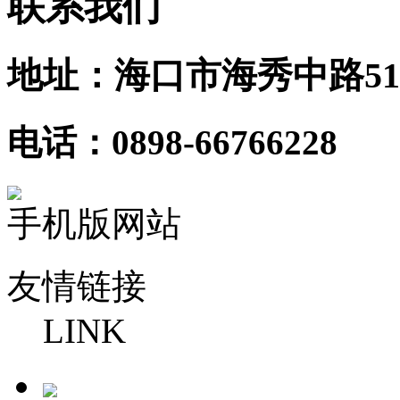
联系我们
地址：海口市海秀中路51
电话：0898-66766228
手机版网站
友情链接
LINK