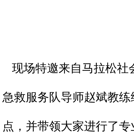
现场特邀来自马拉松社会
急救服务队导师赵斌教练
点，并带领大家进行了专