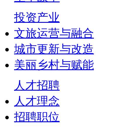
投资产业
文旅运营与融合
城市更新与改造
美丽乡村与赋能
人才招聘
人才理念
招聘职位