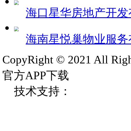
海口星华房地产开发
海南星悦巢物业服务
CopyRight © 2021 All 
官方APP下载
技术支持：