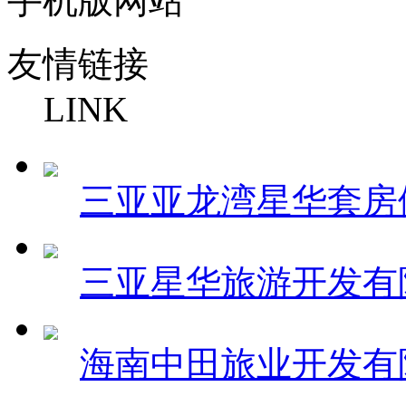
手机版网站
友情链接
LINK
三亚亚龙湾星华套房
三亚星华旅游开发有
海南中田旅业开发有