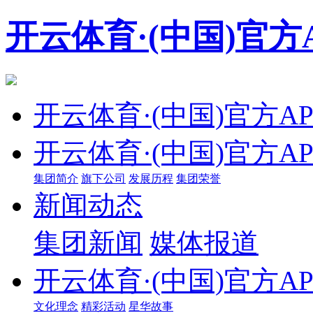
开云体育·(中国)官方
开云体育·(中国)官方A
开云体育·(中国)官方A
集团简介
旗下公司
发展历程
集团荣誉
新闻动态
集团新闻
媒体报道
开云体育·(中国)官方A
文化理念
精彩活动
星华故事