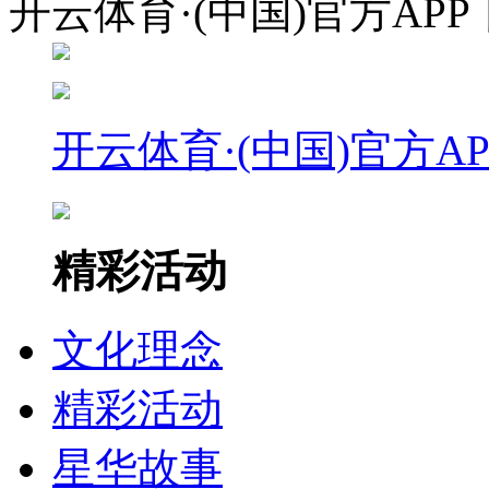
开云体育·(中国)官方APP
开云体育·(中国)官方A
精彩活动
文化理念
精彩活动
星华故事