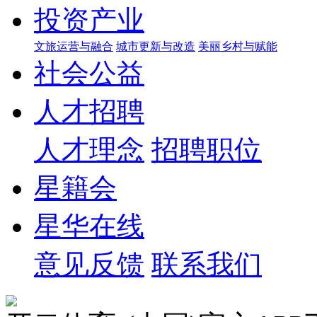
投资产业
文旅运营与融合
城市更新与改造
美丽乡村与赋能
社会公益
人才招聘
人才理念
招聘职位
星籍会
星华在线
意见反馈
联系我们