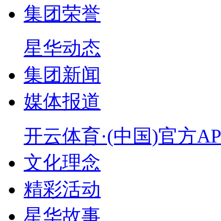
集团荣誉
星华动态
集团新闻
媒体报道
开云体育·(中国)官方A
文化理念
精彩活动
星华故事