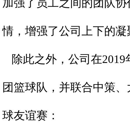
加强了员工之间的团队协
情，增强了公司上下的凝
除此之外，公司在201
团篮球队，并联合中策、
球友谊赛：